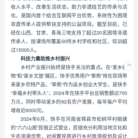
收入水平、改善生活状态，助力非遗技艺的传承与活
化，是国内首个结合互联网平台优势，系统性为困境
非遗传承人提供帮扶支持的公益项目。截至目前，已
经在山西、甘肃、青海三地支持了超过20名困境非遗
传承人，授课场所覆盖50所乡村学校和社区，培训超
过15000人。
科技力量助推乡村振兴
乡村产业振兴始终是快手关注的重点。在“家乡好
物”和“家乡文旅”展区，快手优秀用户“笨熊”将在现场带
来家乡农特产品，“笨熊”作为返乡创业大学生，是快手
“幸福乡村带头人”，2024年在快手平台总销售额达700
万元，同时带动家乡的82名农户发展，每年每户平均
增收近6000元。
2024年6月，快手在河南省辉县市松树坪村捐建
的“六六山居”民宿正式营业，民宿充分利用当地文化和
生态资源优势，对闲置民居进行乡村旅游规划及设计