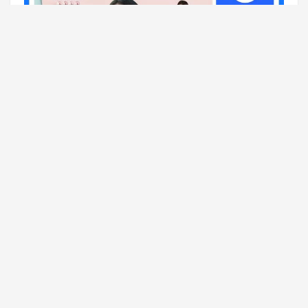
“爱牙节”活动会场页面
针对筹备大场直播的头部商家和主播，平台将在9月主
播大场政策的基础上，根据增量GMV目标要求加码奖
励额度，主播单日最高可获20万元奖励。
在商城场域，成功报名“大牌大补”、“低价特卖”、“限时
秒杀”等活动的商品，将在快手电商全渠道获得相应的
流量标签，在商城频道、搜索、推荐等场景进行流量